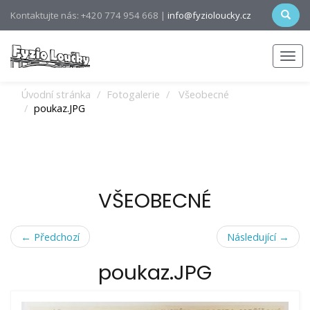
Kontaktujte nás: +420 774 954 668 |
info@fyzioloucky.cz
Men
Úvodní stránka
Fotogalerie
Všeobecné
poukaz.JPG
VŠEOBECNÉ
← Předchozí
Následující →
poukaz.JPG