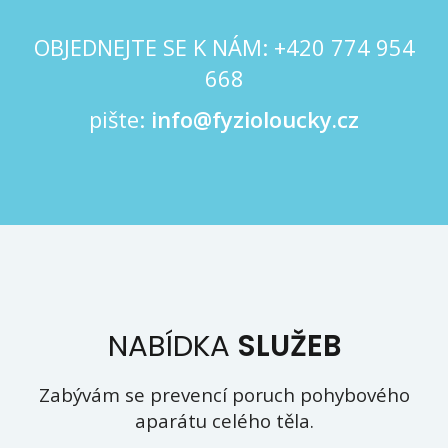
OBJEDNEJTE SE K NÁM: +420
774 954
668
pište:
info@fyzioloucky.cz
NABÍDKA
SLUŽEB
Zabývám se prevencí poruch pohybového
aparátu celého těla.