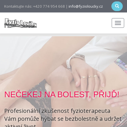
Kontaktujte nás: +420 774 954 668 |
info@fyzioloucky.cz
Men
NEČEKEJ NA BOLEST, PŘIJĎ!
Profesionální zkušenost fyzioterapeuta
Vám pomůže hýbat se bezbolestně a udržet
aktivní život.