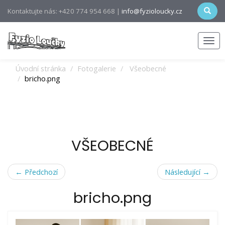
Kontaktujte nás: +420 774 954 668 |
info@fyzioloucky.cz
Men
Úvodní stránka
Fotogalerie
Všeobecné
bricho.png
VŠEOBECNÉ
← Předchozí
Následující →
bricho.png